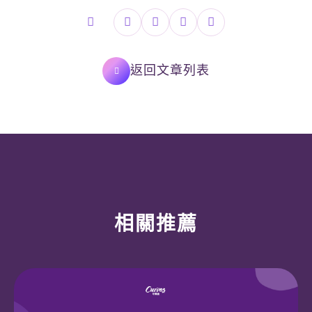
返回文章列表
預約申請成功
相關推薦
Curves可爾姿教練將在近日與您電
話聯繫，協助安排到店體驗時間，請