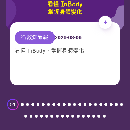
留意我們的來電。期待見到您！
提醒：教練聯繫過程中僅安排體驗時間，不會
要求您提供任何支付款項或信用卡資訊
衛教知識報
2026-08-06
確認
看懂 InBody，掌握身體變化
01