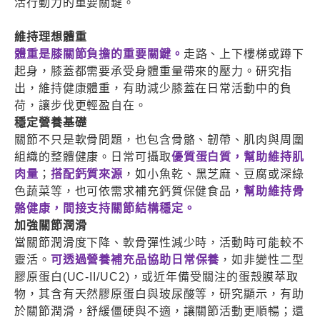
活行動力的重要關鍵。
維持理想體重
體重是膝關節負擔的重要關鍵。
走路、上下樓梯或蹲下
起身，膝蓋都需要承受身體重量帶來的壓力。研究指
出，維持健康體重，有助減少膝蓋在日常活動中的負
荷，讓步伐更輕盈自在。
穩定營養基礎
關節不只是軟骨問題，也包含骨骼、韌帶、肌肉與周圍
組織的整體健康。日常可攝取
優質蛋白質，幫助維持肌
肉量
；
搭配鈣質來源
，如小魚乾、黑芝麻、豆腐或深綠
色蔬菜等，也可依需求補充鈣質保健食品，
幫助維持骨
骼健康，間接支持關節結構穩定。
加強關節潤滑
當關節潤滑度下降、軟骨彈性減少時，活動時可能較不
靈活。
可透過營養補充品協助日常保養
，如非變性二型
膠原蛋白
(UC-II/UC2)
，或近年備受關注的蛋殼膜萃取
物，其含有天然膠原蛋白與玻尿酸等，研究顯示，有助
於關節潤滑，舒緩僵硬與不適，讓關節活動更順暢；還