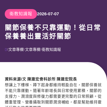
永續企業
衛教知識報
2026-07-07
關節保養不只靠運動！從日常
分店據點
保養養出靈活好關節
常見問題
文章專欄
文章專欄
衛教知識報
聯絡我們
資料來源/文 陳建宏骨科診所 陳建宏院長
想讓上下樓梯、蹲下起身都維持輕盈自在，關節保養就
不能只靠運動。隨著年齡增長與日常使用累積，關節的
支撐力、潤滑度與修復力都需要更完整的日常照顧。從
體重管理、營養攝取到關節潤滑補給，都是幫助維持靈