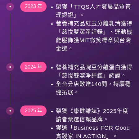
2023 年
榮獲「TTQS人才發展品質管
理認證」。
營養補充品紅玉分離乳清獲得
「慈悅雙潔淨評鑑」、運動機
能服飾獲MIT微笑標章與台灣
金選。
2024 年
營養補充品豌豆分離蛋白獲得
「慈悅雙潔淨評鑑」認證。
全台分店數達140間，持續穩
健拓展。
2025 年
榮獲《康健雜誌》2025年度
讀者票選信賴品牌。
獲選「Business FOR Good
實踐家 IN ACTION」。