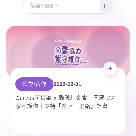
永續企業
分店據點
常見問題
聯絡我們
公益/合作
2026-06-01
成功送出
Curves可爾姿 x 勵馨基金會｜同馨協力
紫守護你｜支持「多陪一里路」計畫