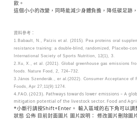
飲。
這個小小的改變，同時能減少身體負擔，降低碳足跡
資料參考：
1.Babault, N., Païzis et al. (2015). Pea proteins oral supp
resistance training: a double-blind, randomized, Placebo-contr
International Society of Sports Nutrition, 12(1), 3.
2.Xu, X., et al. (2021). Global greenhouse gas emissions fr
foods. Nature Food, 2, 724–732.
3.János Szenderák., er al.(2022). Consumer Acceptance of P
Foods, Apr 27;11(9):1274.
4.FAO. (2023). Pathways towards lower emissions – A glo
mitigation potential of the livestock sector. Food and Agr
*小斷行請按Shift+Enter。 輸入區域的右下角可以調整輸
狀態 公佈 目前封面圖片 圖片說明： 修改圖片刪除圖