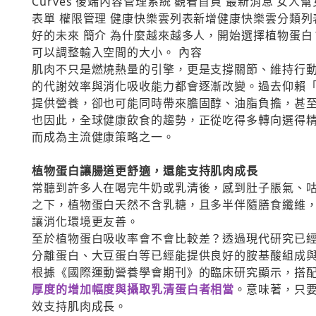
Curves 後端內容管理系統 觀看首頁 最新消息 女人
表單 權限管理 健康快樂雲列表新增健康快樂雲分類列表
好的未來 簡介 為什麼越來越多人，開始選擇植物蛋白？ *
可以調整輸入空間的大小。 內容
肌肉不只是燃燒熱量的引擎，更是支撐關節、維持行
的代謝效率與消化吸收能力都會逐漸改變。過去仰賴
提供營養，卻也可能同時帶來膽固醇、油脂負擔，甚
也因此，全球健康飲食的趨勢，正從吃得多轉向選得
而成為主流健康策略之一。
植物蛋白讓腸道更舒適，還能支持肌肉成長
常聽到許多人在喝完牛奶或乳清後，感到肚子脹氣、
之下，植物蛋白天然不含乳糖，且多半伴隨膳食纖維
讓消化環境更友善。
至於植物蛋白吸收率會不會比較差？透過現代研究已
分離蛋白、大豆蛋白等已經能提供良好的胺基酸組成
根據《國際運動營養學會期刊》的臨床研究顯示，搭
厚度的增加幅度與攝取乳清蛋白者相當
。意味著，只
效支持肌肉成長。