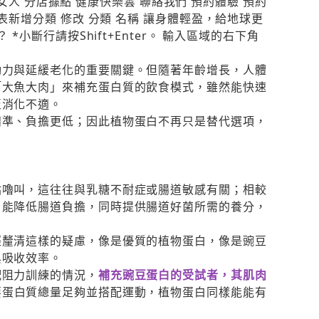
幫女人 分店據點 健康快樂雲 聯絡我們 預約體驗 預約
新增分類 修改 分類 名稱 讓身體輕盈，給地球更
小斷行請按Shift+Enter。 輸入區域的右下角
動力與延緩老化的重要關鍵。但隨著年齡增長，人體
「大魚大肉」來補充蛋白質的飲食模式，雖然能快速
至消化不適。
精準、負擔更低；因此植物蛋白不再只是替代選項，
咕嚕叫，這往往與乳糖不耐症或腸道敏感有關；相較
，能降低腸道負擔，同時提供腸道好菌所需的養分，
經釐清這樣的疑慮，像是優質的植物蛋白，像是豌豆
與吸收效率。
配阻力訓練的情況，
補充豌豆蛋白的受試者，其肌肉
要蛋白質總量足夠並搭配運動，植物蛋白同樣能能有