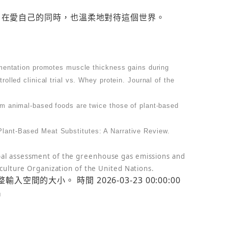
，在愛自己的同時，也溫柔地對待這個世界。
lementation promotes muscle thickness gains during
olled clinical trial vs. Whey protein. Journal of the
om animal-based foods are twice those of plant-based
lant-Based Meat Substitutes: A Narrative Review.
bal assessment of the greenhouse gas emissions and
iculture Organization of the United Nations.
入空間的大小。 時間 2026-03-23 00:00:00
片