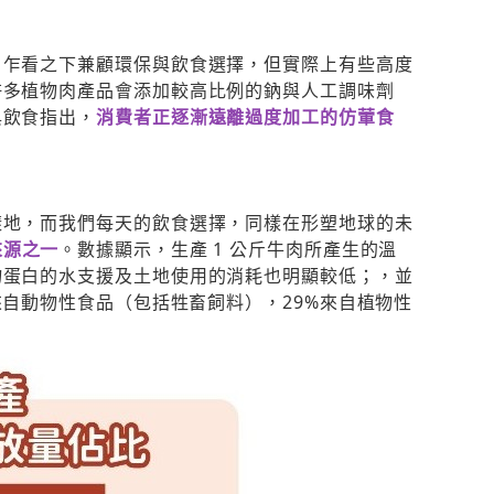
，乍看之下兼顧環保與飲食選擇，但實際上有些高度
許多植物肉產品會添加較高比例的鈉與人工調味劑
與飲食指出，
消費者正逐漸遠離過度加工的仿葷食
樣地，而我們每天的飲食選擇，同樣在形塑地球的未
來源之一
。數據顯示，生產 1 公斤牛肉所產生的溫
預約申請成功
物蛋白的水支援及土地使用的消耗也明顯較低；，並
來自動物性食品（包括牲畜飼料），29%來自植物性
Curves可爾姿教練將在近日與您電話聯